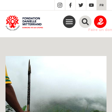
GO
FR
TO
THE
MAIN
CONTENT
Faire un do