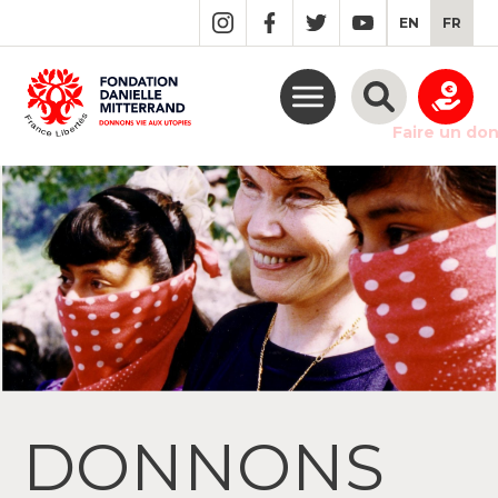
GO
EN
FR
TO
THE
MAIN
CONTENT
Faire un do
DONNONS