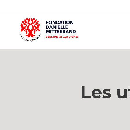
GO
TO
THE
MAIN
CONTENT
Les u