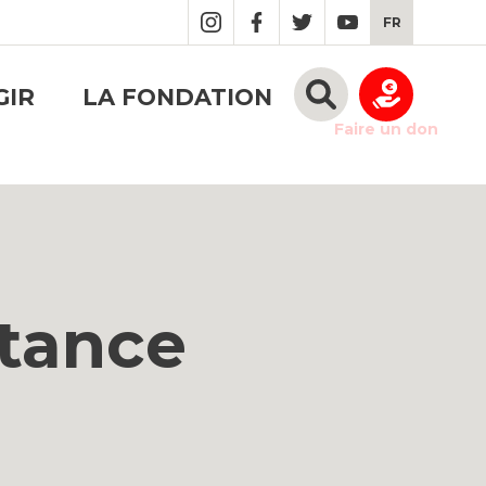
FR
GIR
LA FONDATION
Faire un don
stance