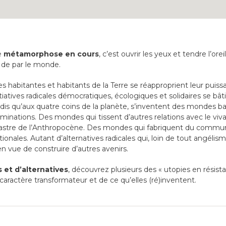
e
métamorphose en cours
, c’est ouvrir les yeux et tendre l’ore
 de par le monde.
les habitantes et habitants de la Terre se réapproprient leur puissa
iatives radicales démocratiques, écologiques et solidaires se bât
ndis qu’aux quatre coins de la planète, s’inventent des mondes ba
ominations. Des mondes qui tissent d’autres relations avec le viv
ésastre de l’Anthropocène. Des mondes qui fabriquent du commun 
onales. Autant d’alternatives radicales qui, loin de tout angélisme
 vue de construire d’autres avenirs.
s et d’alternatives
, découvrez plusieurs des « utopies en résist
caractère transformateur et de ce qu’elles (ré)inventent.