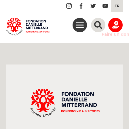
GO
FR
TO
THE
MAIN
CONTENT
Faire un do