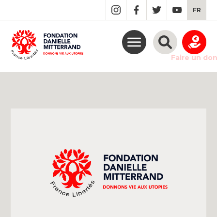
GO
FR
TO
THE
MAIN
CONTENT
Faire un do