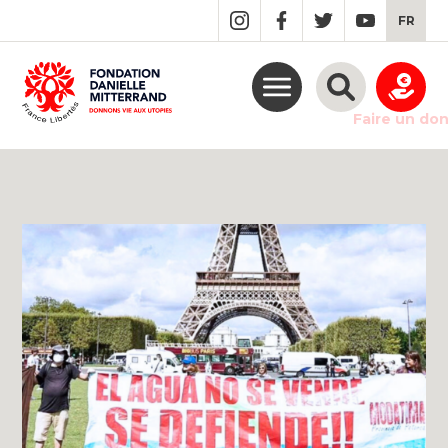
GO
FR
TO
THE
MAIN
CONTENT
Faire un do