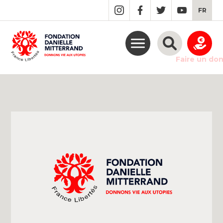
GO
FR
TO
THE
MAIN
CONTENT
Faire un do