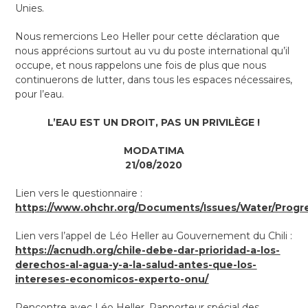
Unies.
Nous remercions Leo Heller pour cette déclaration que
nous apprécions surtout au vu du poste international qu’il
occupe, et nous rappelons une fois de plus que nous
continuerons de lutter, dans tous les espaces nécessaires,
pour l’eau.
L’EAU EST UN DROIT, PAS UN PRIVILÈGE !
MODATIMA
21/08/2020
Lien vers le questionnaire :
https://www.ohchr.org/Documents/Issues/Water/Progr
Lien vers l’appel de Léo Heller au Gouvernement du Chili :
https://acnudh.org/chile-debe-dar-prioridad-a-los-
derechos-al-agua-y-a-la-salud-antes-que-los-
intereses-economicos-experto-onu/
Rencontre avec Léo Heller, Rapporteur spécial des