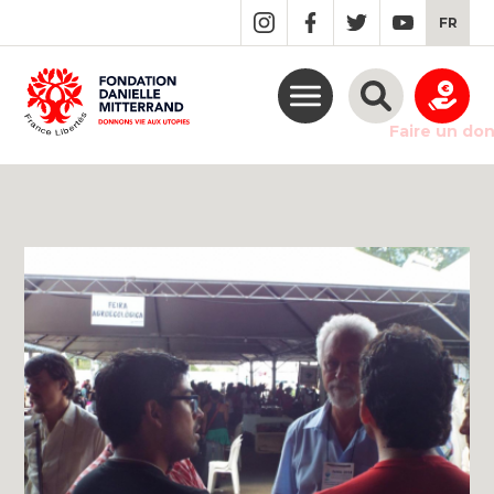
GO
FR
TO
THE
MAIN
CONTENT
Faire un do