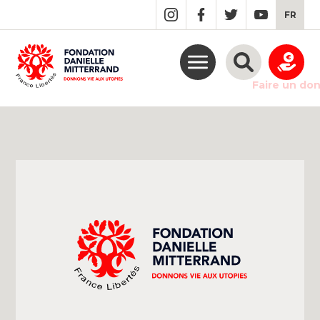
GO
FR
TO
THE
MAIN
CONTENT
Faire un do