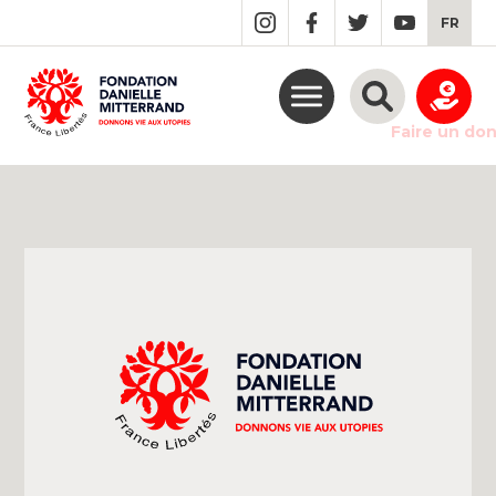
GO
FR
TO
THE
MAIN
CONTENT
Faire un do