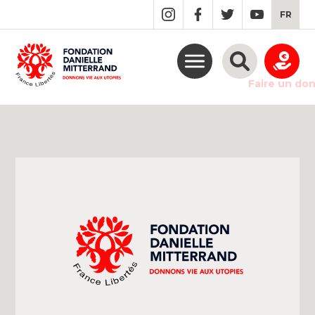
GO
FR
TO
THE
MAIN
CONTENT
Faire un do