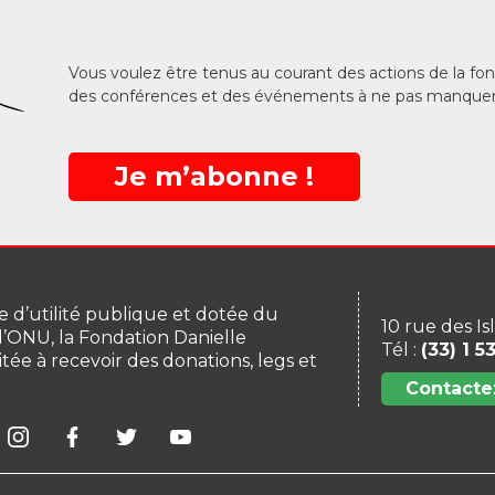
Vous voulez être tenus au courant des actions de la f
des conférences et des événements à ne pas manquer
Je m’abonne !
 d’utilité publique et dotée du
10 rue des Is
 l’ONU, la Fondation Danielle
Tél :
(33) 1 5
itée à recevoir des donations, legs et
Contacte