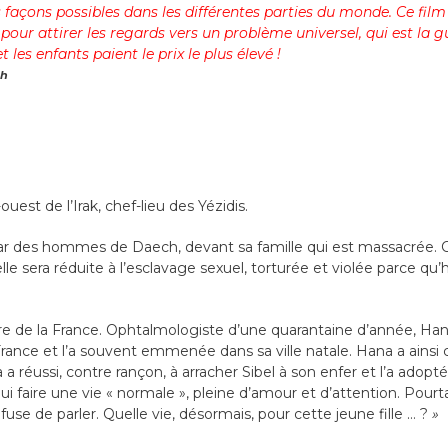
s façons possibles dans les différentes parties du monde. Ce film
 pour attirer les regards vers un problème universel, qui est la gu
 les enfants paient le prix le plus élevé !
eh
ouest de l’Irak, chef-lieu des Yézidis.
 par des hommes de Daech, devant sa famille qui est massacrée.
lle sera réduite à l’esclavage sexuel, torturée et violée parce qu
re de la France. Ophtalmologiste d’une quarantaine d’année, Hana e
rance et l’a souvent emmenée dans sa ville natale. Hana a ainsi c
na a réussi, contre rançon, à arracher Sibel à son enfer et l’a adopt
ui faire une vie « normale », pleine d’amour et d’attention. Pour
fuse de parler. Quelle vie, désormais, pour cette jeune fille … ?
»