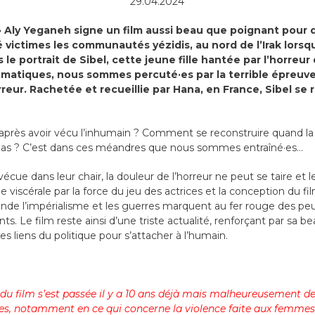
29.04.2024
» Aly Yeganeh signe un film aussi beau que poignant pour 
 victimes les communautés yézidis, au nord de l’Irak lors
rs le portrait de Sibel, cette jeune fille hantée par l’horre
tématiques, nous sommes percuté·es par la terrible épreuve
reur. Rachetée et recueillie par Hana, en France, Sibel se 
près avoir vécu l’inhumain ? Comment se reconstruire quand la
nt pas ? C’est dans ces méandres que nous sommes entraîné·es…
 vécue dans leur chair, la douleur de l’horreur ne peut se taire et
ue viscérale par la force du jeu des actrices et la conception du f
nde l’impérialisme et les guerres marquent au fer rouge des peu
ts. Le film reste ainsi d’une triste actualité, renforçant par sa b
s liens du politique pour s’attacher à l’humain.
e du film s’est passée il y a 10 ans déjà mais malheureusement d
s, notamment en ce qui concerne la violence faite aux femmes