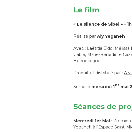
Le film
« Le silence de Sibel »
– 1h
Réalisé par
Aly Yeganeh
Avec : Laëtitia Eïdo, Méliss
Gable, Marie-Bénédicte Caze
Hennocoque
Produit et distribué par :
A v
er
Sortie le
mercredi 1
mai 
Séances de pro
Mercredi 1er Mai
: Première 
Yeganeh à l’Espace Saint-Mi