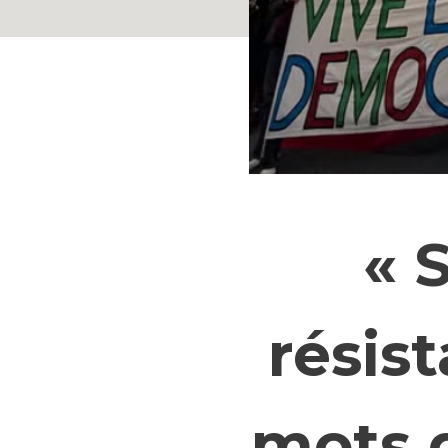
« 
résist
mots d