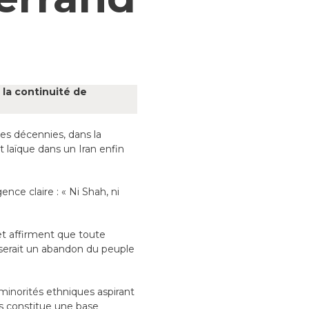
 la continuité de
des décennies, dans la
t laïque dans un Iran enfin
nce claire : « Ni Shah, ni
et affirment que toute
 serait un abandon du peuple
 minorités ethniques aspirant
ts constitue une base