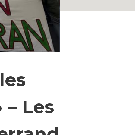
les
» – Les
terrand