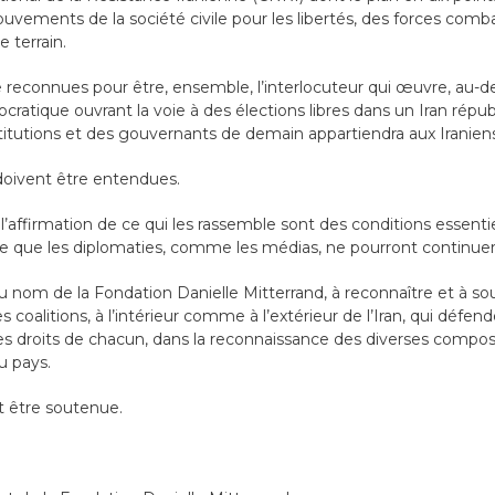
ouvements de la société civile pour les libertés, des forces comb
 terrain.
re reconnues pour être, ensemble, l’interlocuteur qui œuvre, au-d
ratique ouvrant la voie à des élections libres dans un Iran républ
nstitutions et des gouvernants de demain appartiendra aux Irani
doivent être entendues.
 l’affirmation de ce qui les rassemble sont des conditions essent
 que les diplomaties, comme les médias, ne pourront continuer 
, au nom de la Fondation Danielle Mitterrand, à reconnaître et à 
 coalitions, à l’intérieur comme à l’extérieur de l’Iran, qui défe
s droits de chacun, dans la reconnaissance des diverses composan
u pays.
t être soutenue.