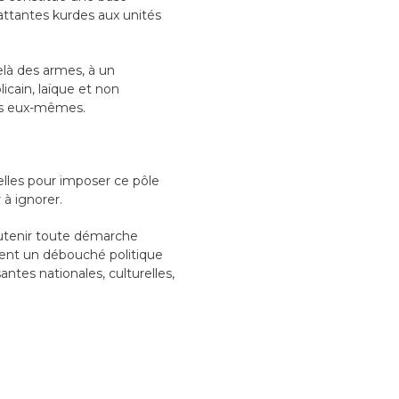
attantes kurdes aux unités
elà des armes, à un
icain, laïque et non
ens eux-mêmes.
ielles pour imposer ce pôle
à ignorer.
soutenir toute démarche
ndent un débouché politique
tes nationales, culturelles,