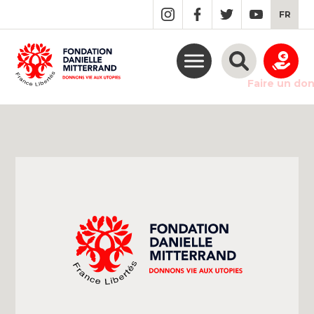
GO
FR
TO
THE
MAIN
CONTENT
Faire un do