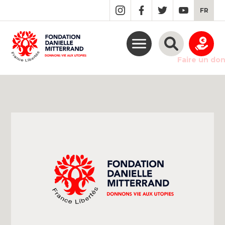
GO
FR
TO
THE
MAIN
CONTENT
Faire un do