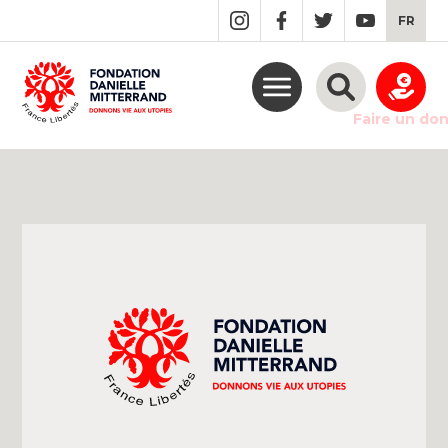
GO
FR
TO
THE
MAIN
CONTENT
Faire un do