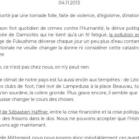
04.11.2013
 par une tornade folle, faite de violence, d’égoïsme, d’irration
on flot quotidien de crimes contre l’Humanité, la dérive politi
ée de Damoclès qui ne tient qu’à un fil fatigué,
la pollution e
iège de Fukushima déverse chaque jour un peu plus d’eau contam
onale ne veuille changer la donne ni considérer cette catastro
re.
n, ce n’est pas chez nous, on n’y peut rien.
 climat de notre pays est lui aussi enclin aux tempêtes : de Léona
es clubs de foot, l’œil rivé de Lampedusa à la place Beauvau, to
u’en sourdine, la colère gronde. Plus grave encore, il semble que 
puisse changer le cours des choses.
d
de Sébastien Haffner
, entre la crise financière et la crise politiq
es frissons dans le dos. Nous ne pouvons accepter que l’Hi
evons agir maintenant.
elle Mitterrand, nous nous posons donc inévitablement ces quest