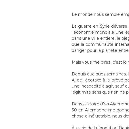
Le monde nous semble emporté
La guerre en Syrie déverse s
l’économie mondiale une ép
dans une ville entière
, le p
que la communauté internati
danger pour la planète entiè
Mais vous me direz, c’est loi
Depuis quelques semaines, le
A, de l’écotaxe à la grève d
une incapacité à agir, sauf q
légitimité sans que rien ne 
Dans
Histoire d’un Alleman
30 en Allemagne me donne d
chose d’inéluctable, nous d
Au sein de la fondation Dani