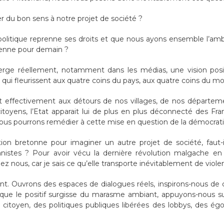
du bon sens à notre projet de société ?
litique reprenne ses droits et que nous ayons ensemble l’ambit
renne pour demain ?
e réellement, notamment dans les médias, une vision positi
s qui fleurissent aux quatre coins du pays, aux quatre coins du m
it effectivement aux détours de nos villages, de nos départeme
itoyens, l’Etat apparait lui de plus en plus déconnecté des Fr
nous pourrons remédier à cette mise en question de la démocrati
tion bretonne pour imaginer un autre projet de société, faut
nistes ? Pour avoir vécu la dernière révolution malgache en d
z nous, car je sais ce qu’elle transporte inévitablement de violen
t. Ouvrons des espaces de dialogues réels, inspirons-nous de ce 
 que le positif surgisse du marasme ambiant, appuyons-nous
 citoyen, des politiques publiques libérées des lobbys, des ég