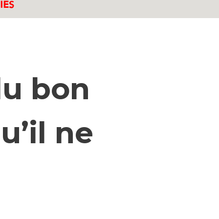
du bon
u’il ne