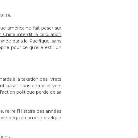
alité.
que américaine fait peser sur
n Chine interdit la circulation
inée dans le Pacifique, sans
phe pour ce qu’elle est : un
rda à la taxation des livrets
ut paraît nous entrainer vers
l’action politique perde de sa
ue, relire l’Histoire des années
stoire bégaie comme quelque
ions :