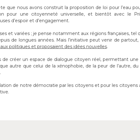
ête que nous avons construit la proposition de loi pour l’eau po
ion pour une citoyenneté universelle, et bientôt avec le Pri
euses d’espoir et d’engagement.
ses et variées ; je pense notamment aux régions françaises, tel q
uis de longues années. Mais l’initiative peut venir de partout
ux politiques et proposaient des idées nouvelles
.
s de créer un espace de dialogue citoyen réel, permettant une
ique autre que celui de la xénophobie, de la peur de l’autre, d
.
ation de notre démocratie par les citoyens et pour les citoyen
ive.