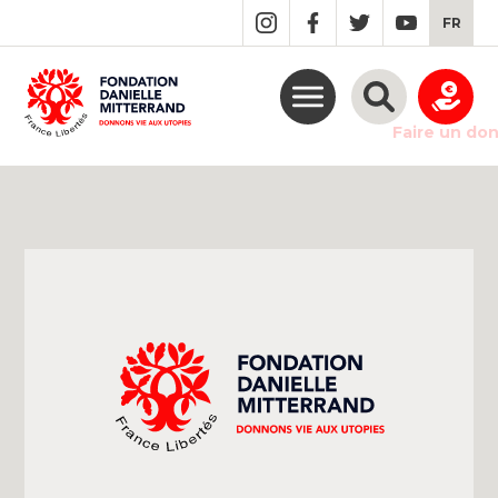
GO
FR
TO
THE
MAIN
CONTENT
Faire un do