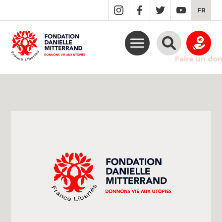
GO
FR
TO
THE
MAIN
CONTENT
Faire un do