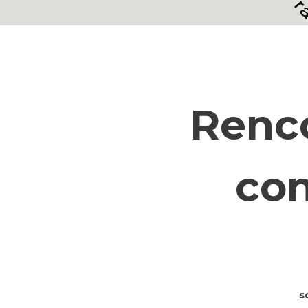
Renco
con
s