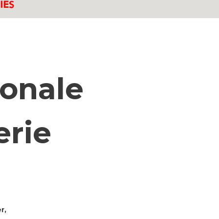
ionale
erie
r,