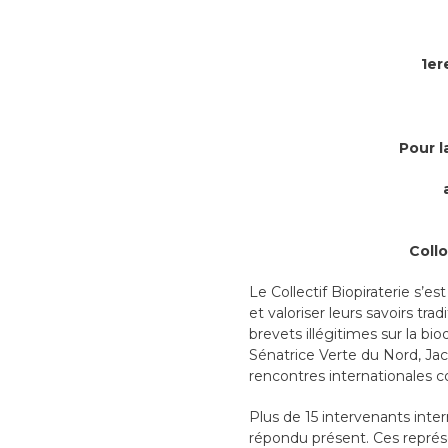
1e
Pour l
Collo
Le Collectif Biopiraterie s’e
et valoriser leurs savoirs tr
brevets illégitimes sur la bio
Sénatrice Verte du Nord, Jac
rencontres internationales con
Plus de 15 intervenants inte
répondu présent. Ces représe