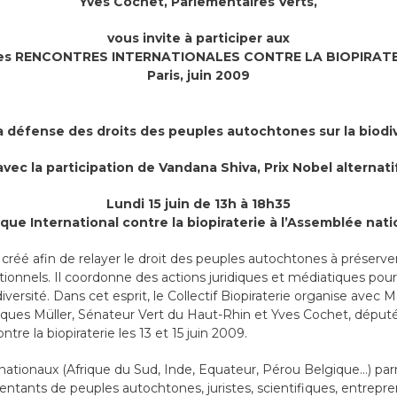
Yves Cochet, Parlementaires Verts,
vous invite à participer aux
res RENCONTRES INTERNATIONALES CONTRE LA BIOPIRATE
Paris, juin 2009
a défense des droits des peuples autochtones sur la biodi
avec la participation de Vandana Shiva, Prix Nobel alternati
Lundi 15 juin de 13h à 18h35
que International contre la biopiraterie à l’Assemblée nat
st créé afin de relayer le droit des peuples autochtones à préserve
aditionnels. Il coordonne des actions juridiques et médiatiques po
diversité. Dans cet esprit, le Collectif Biopiraterie organise avec M
ques Müller, Sénateur Vert du Haut-Rhin et Yves Cochet, député 
tre la biopiraterie les 13 et 15 juin 2009.
rnationaux (Afrique du Sud, Inde, Equateur, Pérou Belgique…) par
ntants de peuples autochtones, juristes, scientifiques, entrepr