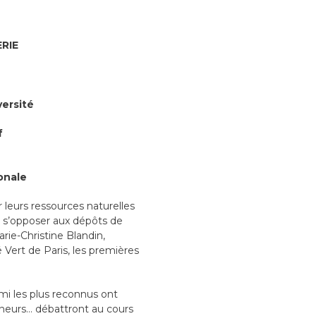
RIE
versité
f
ionale
r leurs ressources naturelles
ur s’opposer aux dépôts de
arie-Christine Blandin,
Vert de Paris, les premières
mi les plus reconnus ont
eneurs… débattront au cours