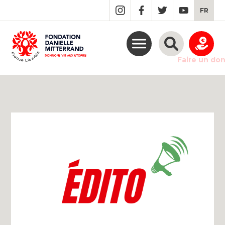
GO
FR
TO
THE
MAIN
CONTENT
Faire un do