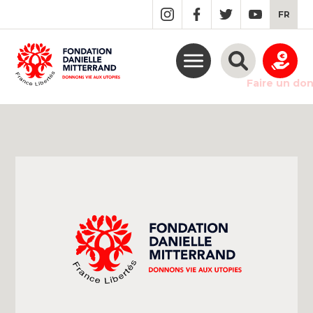
GO
FR
TO
THE
MAIN
CONTENT
Faire un do