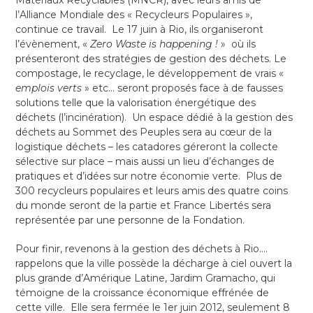
Matériaux Recyclables (MNCR), avec leurs amis de
l’Alliance Mondiale des « Recycleurs Populaires »,
continue ce travail. Le 17 juin à Rio, ils organiseront
l’évènement, «
Zero Waste is happening !
» où ils
présenteront des stratégies de gestion des déchets. Le
compostage, le recyclage, le développement de vrais «
emplois verts
» etc… seront proposés face à de fausses
solutions telle que la valorisation énergétique des
déchets (l’incinération). Un espace dédié à la gestion des
déchets au Sommet des Peuples sera au cœur de la
logistique déchets – les catadores géreront la collecte
sélective sur place – mais aussi un lieu d’échanges de
pratiques et d’idées sur notre économie verte. Plus de
300 recycleurs populaires et leurs amis des quatre coins
du monde seront de la partie et France Libertés sera
représentée par une personne de la Fondation.
Pour finir, revenons à la gestion des déchets à Rio….
rappelons que la ville possède la décharge à ciel ouvert la
plus grande d’Amérique Latine, Jardim Gramacho, qui
témoigne de la croissance économique effrénée de
cette ville. Elle sera fermée le 1er juin 2012, seulement 8