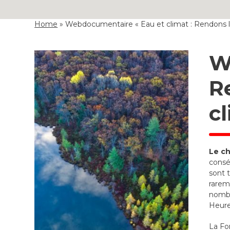
Home
»
Webdocumentaire « Eau et climat : Rendons l’e
W
R
c
Le ch
consé
sont 
rarem
nombr
Heure
La Fo