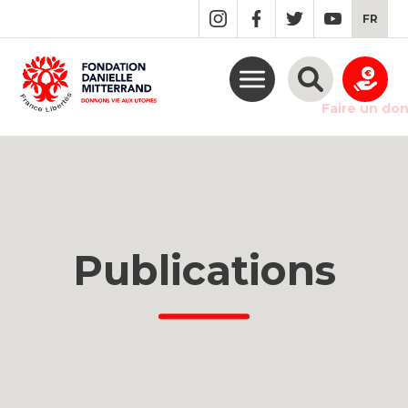
GO
FR
TO
THE
MAIN
CONTENT
Faire un do
Publications