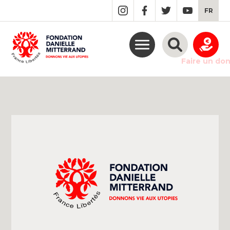
GO
FR
TO
THE
MAIN
CONTENT
Faire un do