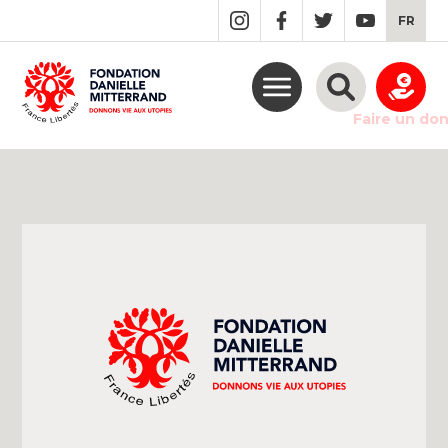
GO
FR
TO
THE
MAIN
CONTENT
Faire un do