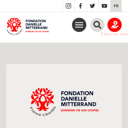
GO
FR
TO
THE
MAIN
CONTENT
Faire un do