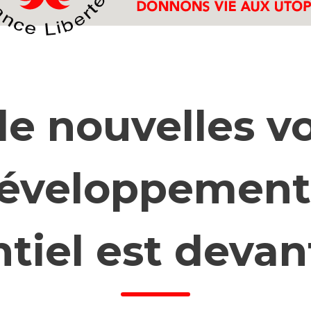
e nouvelles v
éveloppemen
ntiel est deva