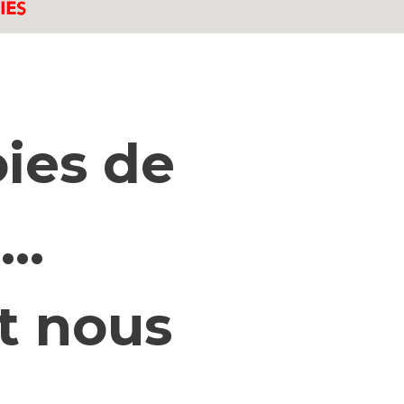
oies de
t…
nt nous