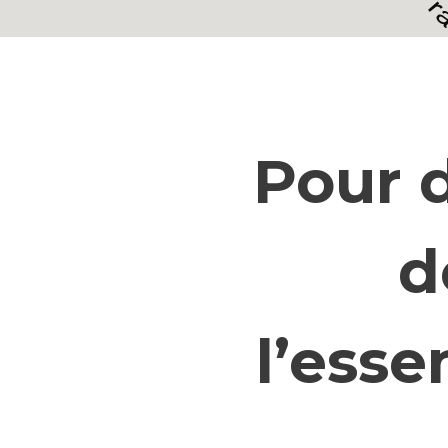
Pour d
d
l’esse