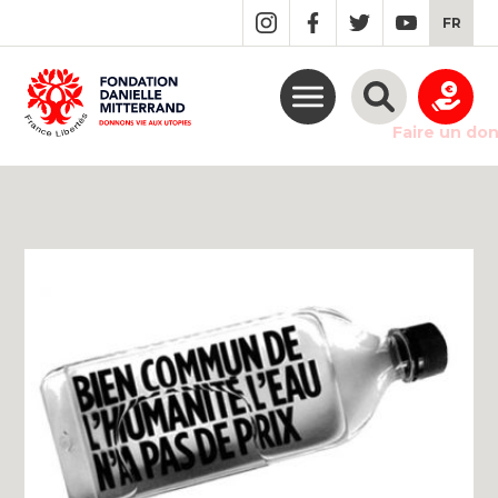
GO
FR
TO
THE
MAIN
CONTENT
Faire un do