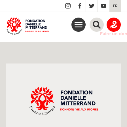
GO
FR
TO
THE
MAIN
CONTENT
Faire un do