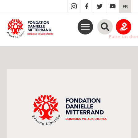
GO
FR
TO
THE
MAIN
CONTENT
Faire un do