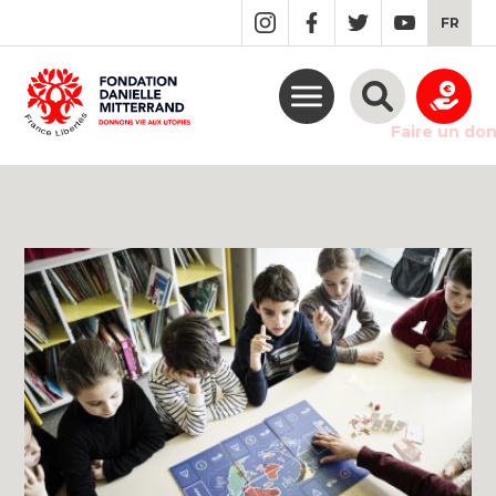
GO
FR
TO
THE
MAIN
CONTENT
Faire un do