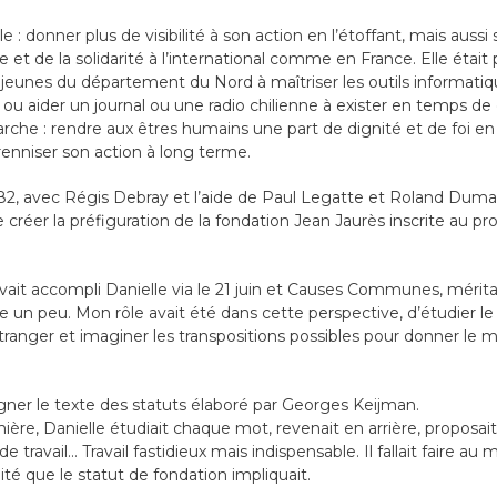
le : donner plus de visibilité à son action en l’étoffant, mais aus
et de la solidarité à l’international comme en France. Elle était 
 jeunes du département du Nord à maîtriser les outils informatique
ve ou aider un journal ou une radio chilienne à exister en temps de
he : rendre aux êtres humains une part de dignité et de foi en l
renniser son action à long terme.
982, avec Régis Debray et l’aide de Paul Legatte et Roland Dumas,
rs de créer la préfiguration de la fondation Jean Jaurès inscrite a
avait accompli Danielle via le 21 juin et Causes Communes, mérita
e un peu. Mon rôle avait été dans cette perspective, d’étudier 
tranger et imaginer les transpositions possibles pour donner le ma
gner le texte des statuts élaboré par Georges Keijman.
ère, Danielle étudiait chaque mot, revenait en arrière, proposait
 travail… Travail fastidieux mais indispensable. Il fallait faire au 
idité que le statut de fondation impliquait.