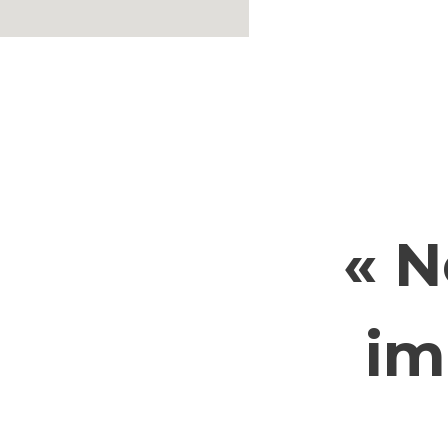
« N
im