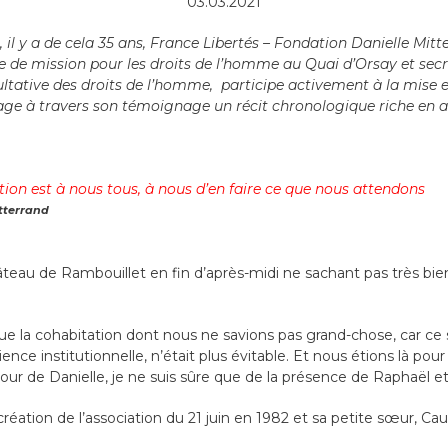
03.03.2021
 y a de cela 35 ans, France Libertés – Fondation Danielle Mitter
ée de mission pour les droits de l’homme au Quai d’Orsay et secr
ative des droits de l’homme, participe activement à la mise en
tage à travers son témoignage un récit chronologique riche en 
ion est à nous tous, à nous d’en faire ce que nous attendons
tterrand
eau de Rambouillet en fin d’après-midi ne sachant pas très bi
ue la cohabitation dont nous ne savions pas grand-chose, car ce s
ence institutionnelle, n’était plus évitable. Et nous étions là pour
ur de Danielle, je ne suis sûre que de la présence de Raphaël et 
la création de l’association du 21 juin en 1982 et sa petite sœur