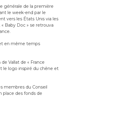
re générale de la première
ant le week-end par le
t vers les États Unis via les
et « Baby Doc » se retrouva
rance.
e et en même temps
 de Vallat de « France
Et le logo inspiré du chêne et
des membres du Conseil
en place des fonds de