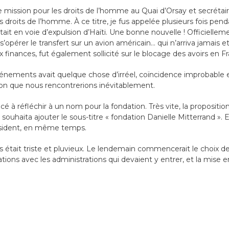
e mission pour les droits de l’homme au Quai d’Orsay et secrétai
droits de l’homme. À ce titre, je fus appelée plusieurs fois pend
ait en voie d’expulsion d’Haïti. Une bonne nouvelle ! Officiellemen
 s’opérer le transfert sur un avion américain… qui n’arriva jamais 
ux finances, fut également sollicité sur le blocage des avoirs en F
énements avait quelque chose d’irréel, coïncidence improbabl
ation que nous rencontrerions inévitablement.
à réfléchir à un nom pour la fondation. Très vite, la proposition
 souhaita ajouter le sous-titre « fondation Danielle Mitterrand ». 
ésident, en même temps.
 était triste et pluvieux. Le lendemain commencerait le choix 
tions avec les administrations qui devaient y entrer, et la mise 