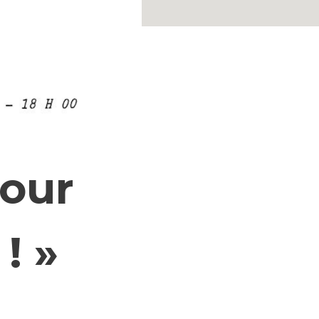
pour
! »