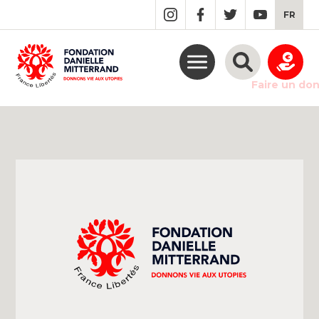
GO
FR
TO
THE
MAIN
CONTENT
Faire un do