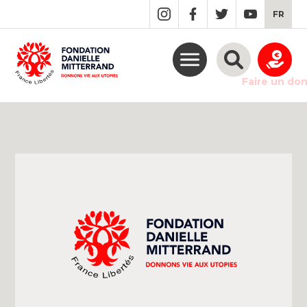
GO
FR
TO
THE
MAIN
CONTENT
Faire un do