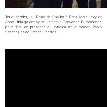
Jeudi dernier, au Palais de Chaillot à Paris, Marc Lévy et
Anne Hidalgo ont signé l’Initiative Citoyenne Européenne
pour l’Eau en présence du syndicaliste européen Pablo
Sanchez et de France Libertés.