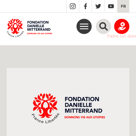
GO
FR
TO
THE
MAIN
CONTENT
Faire un do