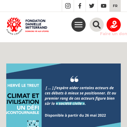
GO
FR
TO
THE
MAIN
CONTENT
Faire un do