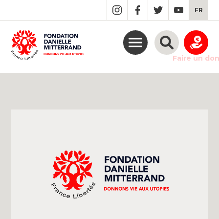
GO
FR
TO
THE
MAIN
CONTENT
Faire un do