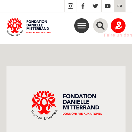
GO
FR
TO
THE
MAIN
CONTENT
Faire un do