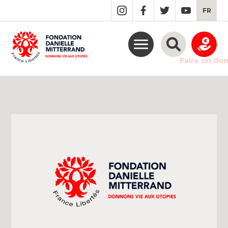
GO
FR
TO
THE
MAIN
CONTENT
Faire un do