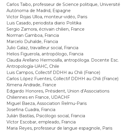
Carlos Taibo, professeur de Science politique, Université
Autónoma de Madrid, Espagne
Victor Rojas Ulloa, monteur-vidéo, Paris
Luis Casado, periodista diario Politika
Sergio Zamora, écrivain chilien, France
Norman Gamboa, Francia
Marcelo Duhalde, Francia
Julio Galaz, travailleur social, Francia
Helios Figuerola, antropólogo, Francia
Claudia Arellano Hermosilla, antropóloga. Docente Esc.
Antropología-UAHC, Chile
Luis Campos, Collectif DDHH au Chili (France)
Carlos López Fuentes, Collectif DDHH au Chili (France)
Ximena Andrade, France
Edgardo Honores, Président, Union d’Associations
Chiliennes en France, UDACHF
Miguel Baeza, Association Relmu-Paris
Josefina Cuadra, Francia
Julián Bastías, Psicólogo social, Francia
Víctor Escobar, empleado, Francia
Maria Reyes, professeur de langue espagnole, Paris