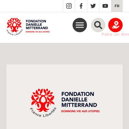
GO
FR
TO
THE
MAIN
CONTENT
Faire un do