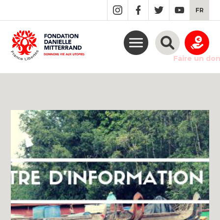
GO
FR
TO
THE
MAIN
CONTENT
Faire un do