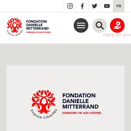
GO
FR
TO
THE
MAIN
CONTENT
Faire un do