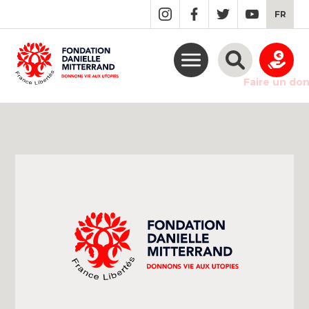
GO
FR
TO
THE
MAIN
CONTENT
Faire un do