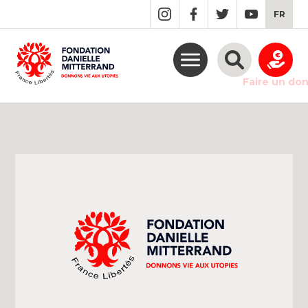
GO
FR
TO
THE
MAIN
CONTENT
Faire un do