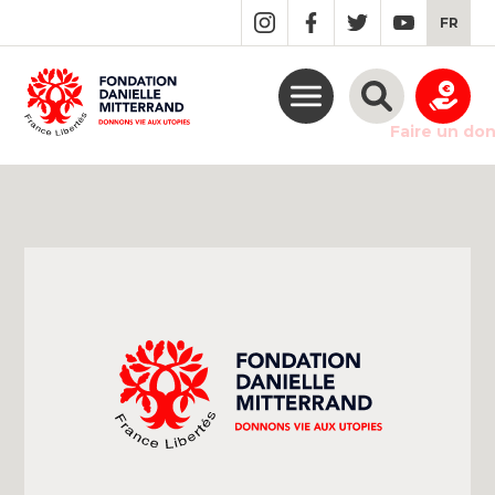
GO
FR
TO
THE
MAIN
CONTENT
Faire un do