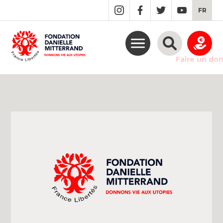
GO
FR
TO
THE
MAIN
CONTENT
Faire un do