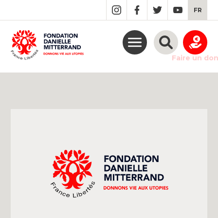
GO
FR
TO
THE
MAIN
CONTENT
Faire un do