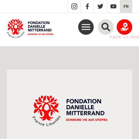
GO
FR
TO
THE
MAIN
CONTENT
Faire un do