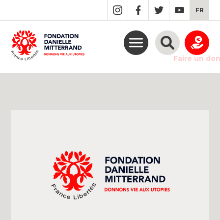
GO
FR
TO
THE
MAIN
CONTENT
Faire un do