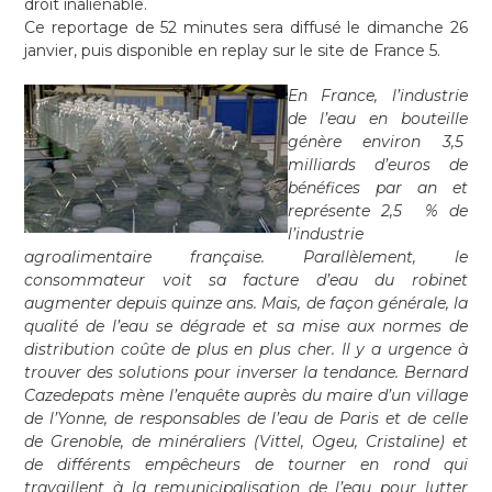
droit inaliénable.
Ce reportage de 52 minutes sera diffusé le dimanche 26
janvier, puis disponible en replay sur le site de France 5.
En France, l’industrie
de l’eau en bouteille
génère environ 3,5
milliards d’euros de
bénéfices par an et
représente 2,5 % de
l’industrie
agroalimentaire française. Parallèlement, le
consommateur voit sa facture d’eau du robinet
augmenter depuis quinze ans. Mais, de façon générale, la
qualité de l’eau se dégrade et sa mise aux normes de
distribution coûte de plus en plus cher. Il y a urgence à
trouver des solutions pour inverser la tendance. Bernard
Cazedepats mène l’enquête auprès du maire d’un village
de l’Yonne, de responsables de l’eau de Paris et de celle
de Grenoble, de minéraliers (Vittel, Ogeu, Cristaline) et
de différents empêcheurs de tourner en rond qui
travaillent à la remunicipalisation de l’eau pour lutter